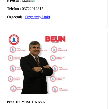
e-Posta
: s.kara
Telefon
: 03722912817
Özgeçmiş
:
Özgeçmiş Linki
Prof. Dr. YUSUF KAYA